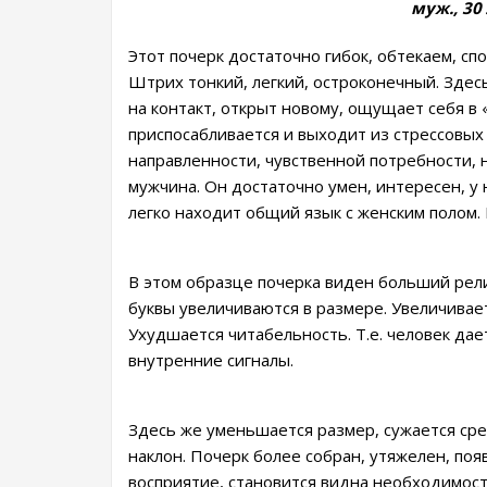
муж., 30
Этот почерк достаточно гибок, обтекаем, с
Штрих тонкий, легкий, остроконечный. Здес
на контакт, открыт новому, ощущает себя в 
приспосабливается и выходит из стрессовых
направленности, чувственной потребности, н
мужчина. Он достаточно умен, интересен, у
легко находит общий язык с женским полом. 
В этом образце почерка виден больший рели
буквы увеличиваются в размере. Увеличивает
Ухудшается читабельность. Т.е. человек дае
внутренние сигналы.
Здесь же уменьшается размер, сужается сре
наклон. Почерк более собран, утяжелен, поя
восприятие, становится видна необходимость