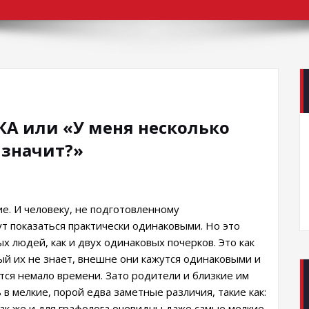
А или «У меня несколько
 значит?»
е. И человеку, не подготовленному
ут показаться практически одинаковыми. Но это
ых людей, как и двух одинаковых почерков. Это как
рый их не знает, внешне они кажутся одинаковыми и
тся немало времени.
Зато родители и близкие им
 в мелкие, порой едва заметные различия, такие как:
ак же и для графолога очевидны даже самые мелкие