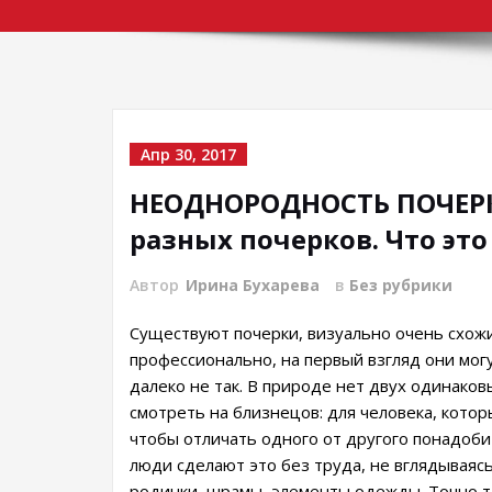
Апр 30, 2017
НЕОДНОРОДНОСТЬ ПОЧЕРК
разных почерков. Что это
Автор
Ирина Бухарева
в
Без рубрики
Существуют почерки, визуально очень схожи
профессионально, на первый взгляд они мог
далеко не так. В природе нет двух одинаков
смотреть на близнецов: для человека, кото
чтобы отличать одного от другого понадоби
люди сделают это без труда, не вглядываясь
родинки, шрамы, элементы одежды. Точно т