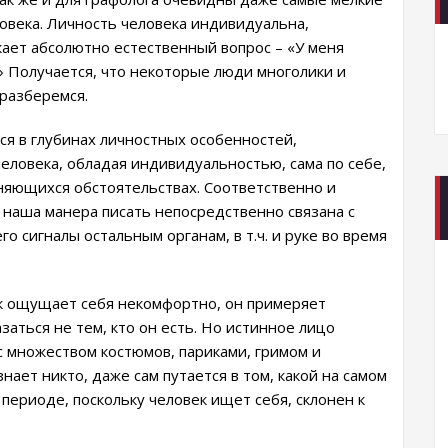
ловека. Личность человека индивидуальна,
кает абсолютно естественный вопрос – «У меня
?» Получается, что некоторые люди многолики и
разберемся.
я в глубинах личностных особенностей,
ловека, обладая индивидуальностью, сама по себе,
еняющихся обстоятельствах. Соответственно и
 наша манера писать непосредственно связана с
 сигналы остальным органам, в т.ч. и руке во время
ек ощущает себя некомфортно, он примеряет
аться не тем, кто он есть. Но истинное лицо
с множеством костюмов, париками, гримом и
нает никто, даже сам путается в том, какой на самом
 периоде, поскольку человек ищет себя, склонен к