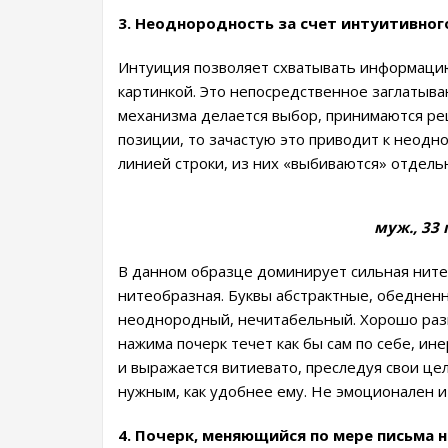
3. Неоднородность за счет интуитивног
Интуиция позволяет схватывать информацию
картинкой. Это непосредственное заглатыва
механизма делается выбор, принимаются ре
позиции, то зачастую это приводит к неодн
линией строки, из них «выбиваются» отдель
муж., 33 
В данном образце доминирует сильная ните
нитеобразная. Буквы абстрактные, обеднен
неоднородный, нечитабельный. Хорошо разв
нажима почерк течет как бы сам по себе, ин
и выражается витиевато, преследуя свои цел
нужным, как удобнее ему. Не эмоционален и
4. Почерк, меняющийся по мере письма 