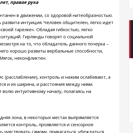
 лет, правая рука
понтанен в движении, со здоровой нитеобразностью.
ь развита интуиция. Человек общителен, легко идет
«своей тарелке». Обладая гибкостью, легко
 ситуаций. Гирлянды говорят о социальной
есмотря на то, что обладатель данного почерка –
 него хорошо развиты вербальные способности,
Мягок, неконфликтен.
с (расслабление), контроль и нажим ослабевают, а
ся и их ширина, и расстояния между ними.
т волю интуитивному началу, полагаясь на
дняя зона, в некоторых местах выпрямляется
вляется контроль, проявляется и сенсорное
 чувствовать самому, прикасаться, убеждаться.