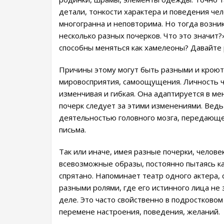
детали, тонкости характера и поведения че
многогранна и неповторима. Но тогда возни
несколько разных почерков. Что это значит
способны меняться как хамелеоны? Давайте 
Причины этому могут быть разными и кроютс
мировосприятия, самоощущения. Личность че
изменчивая и гибкая. Она адаптируется в м
почерк следует за этими изменениями. Ведь
деятельностью головного мозга, передающего
письма.
Так или иначе, имея разные почерки, челов
всевозможные образы, постоянно пытаясь каз
спрятано. Напоминает театр одного актера, 
разными ролями, где его истинного лица не з
деле. Это часто свойственно в подростковом
перемене настроения, поведения, желаний.